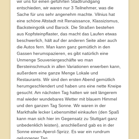
wir uns für einen geführten Stadtrundgang
entschieden, wir waren nur 3 Teilnehmer, was die
Sache für uns sehr angenehm machte. Vilnius hat
eine schöne Altstadt mit Renaissance, Klassizismus,
Backsteingotik und Barock. Die Straßen bestehen
aus Kopfsteinpflaster, das macht das Laufen etwas
beschwerlich, hält auf der anderen Seite aber auch
die Autos fern. Man kann ganz gemütlich in den
Gassen herumspazieren, es gibt natürlich eine
Unmenge Souveniergeschäfte wo man
Bersteinschmuck in allen Variationen erwerben kann,
außerdem eine ganze Menge Lokale und
Restaurants. Wir sind den ersten Abend gemütlich
herumgeschlendert und haben uns eine nette Kneipe
gesucht. Am nächsten Tag hatten wir seit längerem
mal wieder wundebares Wetter mit blauem Himmel
und den ganzen Tag Sonne. Wir waren in der
Markthalle lecker Lebensmittel einkaufen (den Spaß
kann man sich hier im Gegensatz zu Stuttgart ganz
unbedenklich leisten), anschließend gab es in der
Sonne einen Aperol-Sprizz. Es war ein rundrum
gelungener Tag.