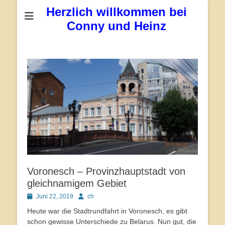
Herzlich willkommen bei
Conny und Heinz
Voronesch – Provinzhauptstadt von
gleichnamigem Gebiet
Posted
Autor
Juni 22, 2019
ch
on
Heute war die Stadtrundfahrt in Voronesch, es gibt
schon gewisse Unterschiede zu Belarus. Nun gut, die