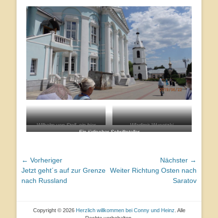
Wilhelm von Stoll, ein hier
Wladimir Wysotzki,
Ein jüdischer Schriftsteller
sehr verehrter Deutscher
ehemaliger russischer
regimekritischer Sänger
Beitragsnavigation
← Vorheriger
Nächster →
Vorheriger
Nächster
Jetzt geht´s auf zur Grenze
Weiter Richtung Osten nach
Beitrag:
Beitrag:
nach Russland
Saratov
Copyright © 2026
Herzlich willkommen bei Conny und Heinz
. Alle